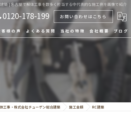
C建築 | 名古屋で解体工事を数多く担当する中代表的な施工例を画像で紹介
0120-178-199
お問い合わせはこちら
お客様の声
よくある質問
当社の特徴
会社概要
ブログ
木造
漫画特集
鉄骨
コンクリート
戸建て
マンション
体工事・株式会社チューゲン総合建築
施工金額
RC建築